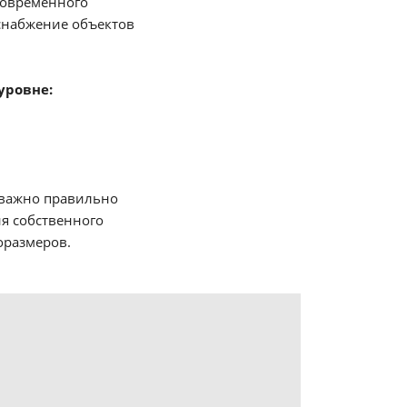
современного
снабжение объектов
уровне:
у важно правильно
я собственного
оразмеров.