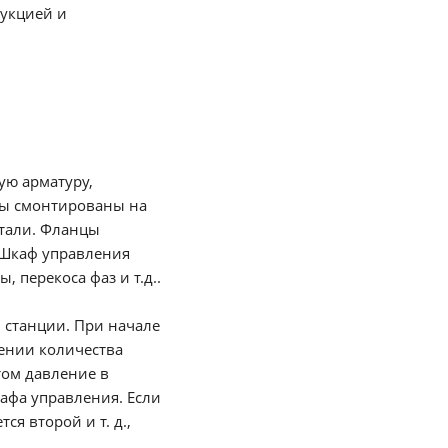
рукцией и
ую арматуру,
сы смонтированы на
тали. Фланцы
 Шкаф управления
 перекоса фаз и т.д..
 станции. При начале
ении количества
том давление в
афа управления. Если
я второй и т. д.,