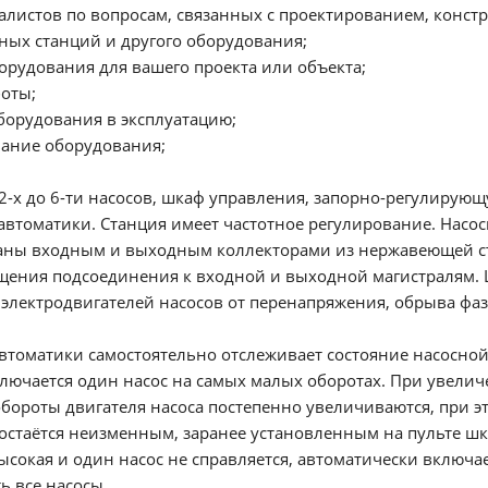
алистов по вопросам, связанных с проектированием, конст
ных станций и другого оборудования;
борудования для вашего проекта или объекта;
оты;
оборудования в эксплуатацию;
вание оборудования;
2-х до 6-ти насосов, шкаф управления, запорно-регулирующ
автоматики. Станция имеет частотное регулирование. Насо
заны входным и выходным коллекторами из нержавеющей с
щения подсоединения к входной и выходной магистралям.
электродвигателей насосов от перенапряжения, обрыва фазы,
автоматики самостоятельно отслеживает состояние насосной
лючается один насос на самых малых оборотах. При увелич
бороты двигателя насоса постепенно увеличиваются, при э
остаётся неизменным, заранее установленным на пульте шк
ысокая и один насос не справляется, автоматически включаетс
ь все насосы.