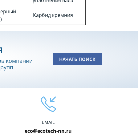
уплотнения вала
мерный
Карбид кремния
)
Я
НАЧАТЬ ПОИСК
ов компании
групп
EMAIL
eco@ecotech-nn.ru