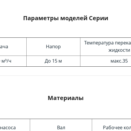
Параметры моделей Серии
Температура перек
ача
Напор
жидкости
 м³/ч
До 15 м
макс.35
Материалы
 насоса
Вал
Рабочее ко