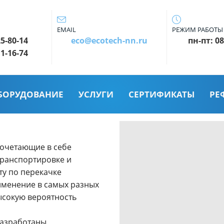
EMAIL
РЕЖИМ РАБОТЫ
25-80-14
eco@ecotech-nn.ru
пн-пт: 08
11-16-74
БОРУДОВАНИЕ
УСЛУГИ
СЕРТИФИКАТЫ
РЕ
очетающие в себе
транспортировке и
ту по перекачке
именение в самых разных
ысокую вероятность
разработаны