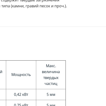
типа (камни, гравий песок и проч.).
Макс.
ой
величина
Мощность
твердых
частиц
0,42 кВт
5 мм
0,75 кВт
5 мм