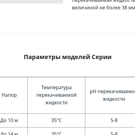
величиной не более 38 мм 
Параметры моделей Серии
Температура
pH перекачиваем
Напор
перекачиваемой
жидкости
жидкости
До 10 м
35°C
5-8
До 14 м
35°C
5-8