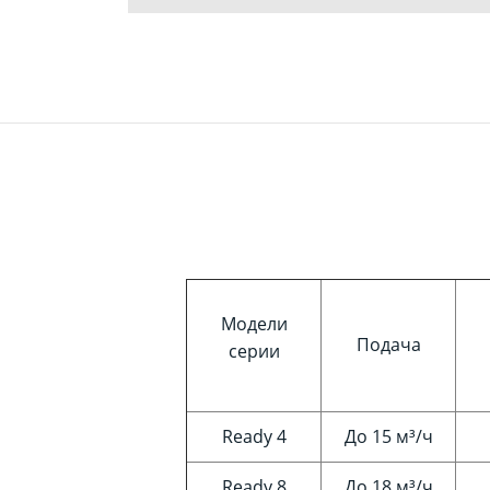
Модели
Подача
серии
Ready 4
До 15 м³/ч
Ready 8
До 18 м³/ч