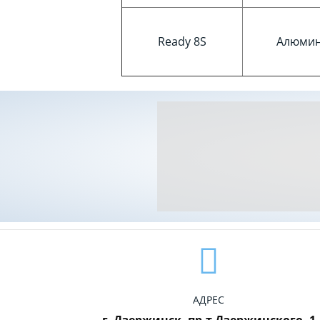
Ready 8S
Алюми
АДРЕС
г. Дзержинск, пр-т Дзержинского, 1