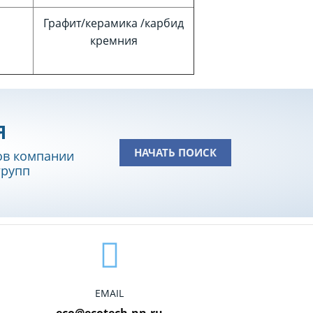
Графит/керамика /карбид
кремния
Я
НАЧАТЬ ПОИСК
ов компании
групп
EMAIL
eco@ecotech-nn.ru